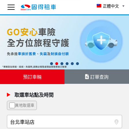
正體中文
固得租車
線上 AI 客服
為了確保客服可以回覆您，請先輸入 Email。
To ensure you receive our customer service reply
as soon as possible, please enter your email
below.
送出
訂單查詢
預訂車輛
1:45
取還車站點及時間
異地取還車