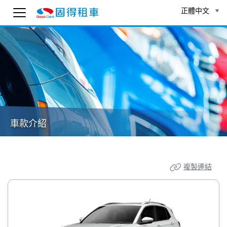
正體中文
固得租車
線上 AI 客服
為了確保客服可以回覆您，請先輸入 Email。
To ensure you receive our customer service reply
as soon as possible, please enter your email
below.
送出
車款介紹
16:59
複製連結