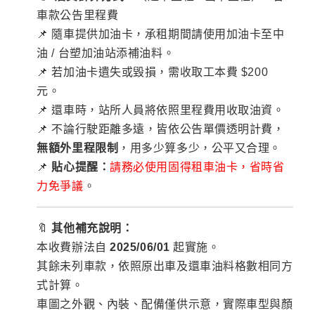
車款公告里程費
📌 隨車提供加油卡，承租期間請使用加油卡至中
油 / 台塑加油站添補油料。
📌 若加油卡遺失或毀損，需收取工本費 $200
元。
📌 還車時，站所人員將依照里程費用收取油資。
📌
不論行駛距離多遠，皆依公告單價透明計費，
無額外里程限制
，用多少算多少，公平又合理。
📌
貼心提醒：
請務必使用固得租車油卡，省時省
力免爭議
。
🔖
其他補充說明：
本收費辦法自
2025/06/01
起實施。
其餘未列車款，依照原出車及還車油料格數相同方
式計算。
車圖之外觀、內裝、配備僅供示意，實際車型與顏