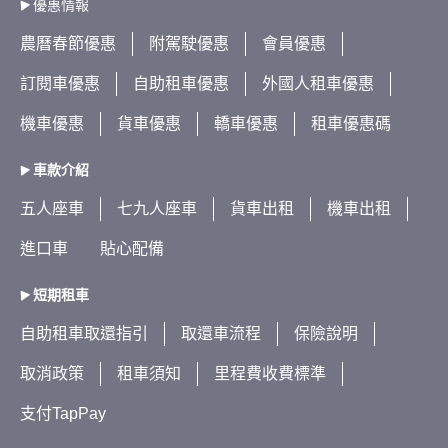
優惠情報
農曆春節優惠
附駕駛優惠
會員優惠
訂閱車優惠
自助租車優惠
外國人租車優惠
機車優惠
貨車優惠
轎車優惠
租車優惠碼
車款介紹
五人座車
七九人座車
貨車出租
機車出租
進口車
貼心配備
短期租車
自助租車取還指引
取還車流程
保險說明
取消政策
租車須知
里程費收費標準
支付TapPay