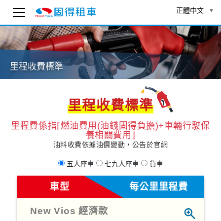
正體中文
固得租車
線上 AI 客服
里程收費標準
為了確保客服可以回覆您，請先輸入 Email。
To ensure you receive our customer service reply
as soon as possible, please enter your email
below.
里程收費標準
送出
里程費係指⌈燃油費用(油錢固得負擔)+車輛行駛保
養相關費用⌋
13:54
油料收費依據油價變動，公告於官網
五人座車
七九人座車
貨車
車型
每公里里程費
New Vios 經濟款