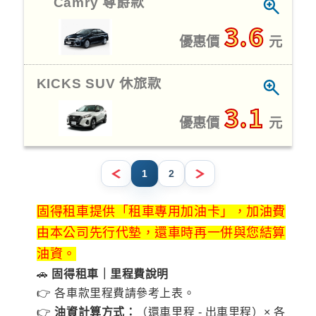
Camry 尊爵款
3.6
優惠價
元
KICKS SUV 休旅款
3.1
優惠價
元
1
2
固得租車提供「租車專用加油卡」，加油費
由本公司先行代墊，還車時再一併與您結算
油資。
🚗
固得租車｜里程費說明
👉 各車款里程費請參考上表。
👉
油資計算方式：
（還車里程 - 出車里程）× 各