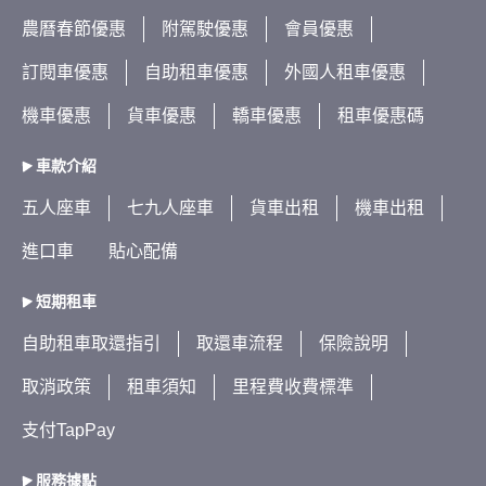
農曆春節優惠
附駕駛優惠
會員優惠
訂閱車優惠
自助租車優惠
外國人租車優惠
機車優惠
貨車優惠
轎車優惠
租車優惠碼
車款介紹
五人座車
七九人座車
貨車出租
機車出租
進口車
貼心配備
短期租車
自助租車取還指引
取還車流程
保險說明
取消政策
租車須知
里程費收費標準
支付TapPay
服務據點