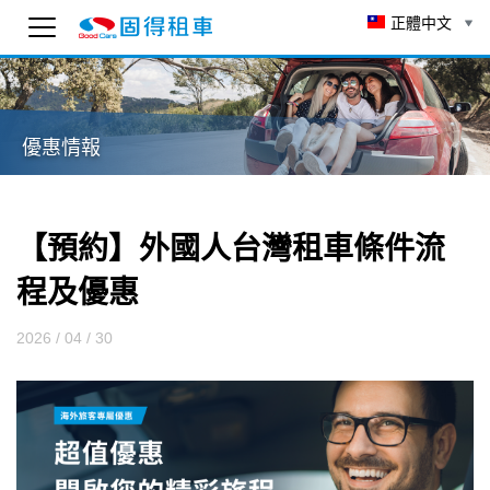
正體中文
固得租車
線上 AI 客服
優惠情報
為了確保客服可以回覆您，請先輸入 Email。
To ensure you receive our customer service reply
as soon as possible, please enter your email
below.
【預約】外國人台灣租車條件流
送出
程及優惠
15:53
2026 / 04 / 30