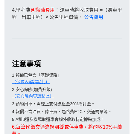
4.里程費
含燃油費用
：
還車時將收取費用 =（還車里
程－出車里程）× 公告里程單價。
公告費用
注意事項
1.報價已包含「基礎保險」
（保險內容請點此）
2.安心保險(加費升級)
（安心險內容請點此）
3.預約用車，需線上支付總租金30%為訂金。
4.報價不含油費、停車費、過路費ETC、交通罰單等。
5.A租B還及機場取還車會額外收取特定據點加成。
6.每筆代繳交通違規罰鍰或停車費，將酌收10%手續
費。