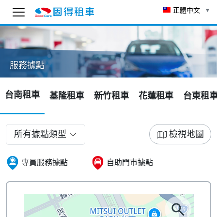
正體中文
固得租車
線上 AI 客服
服務據點
為了確保客服可以回覆您，請先輸入 Email。
To ensure you receive our customer service reply
台南租車
基隆租車
新竹租車
花蓮租車
台東租
as soon as possible, please enter your email
below.
送出
所有據點類型
檢視地圖
13:39
專員服務據點
自助門市據點