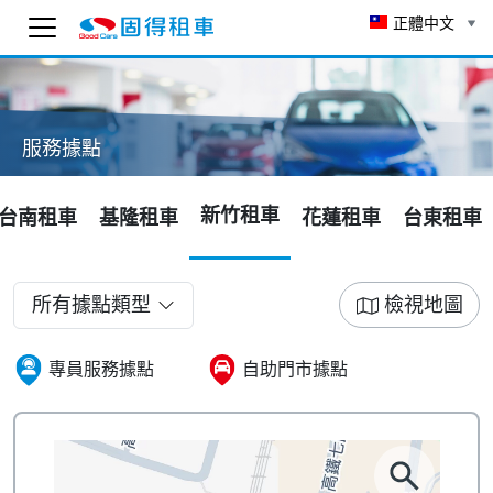
正體中文
固得租車
線上 AI 客服
服務據點
為了確保客服可以回覆您，請先輸入 Email。
To ensure you receive our customer service reply
新竹租車
台南租車
基隆租車
花蓮租車
台東租車
as soon as possible, please enter your email
below.
送出
所有據點類型
檢視地圖
10:18
專員服務據點
自助門市據點