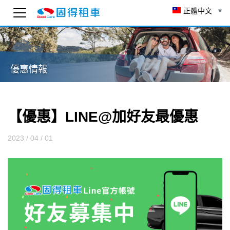
正體中文
固得租車
線上 AI 客服
優惠情報
為了確保客服可以回覆您，請先輸入 Email。
To ensure you receive our customer service reply
as soon as possible, please enter your email
below.
【優惠】LINE@加好友最優惠
送出
2023 / 04 / 01
3:18