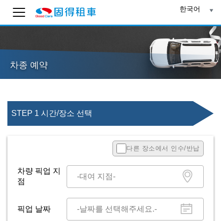
한국어
Good Cars 렌터카
온라인 AI 상담
차종 예약
고객 지원 답변을 받을 수 있도록 Email을 입력해 주
세요.
전송
STEP 1 시간/장소 선택
19:25
다른 장소에서 인수/반납
차량 픽업 지
점
픽업 날짜