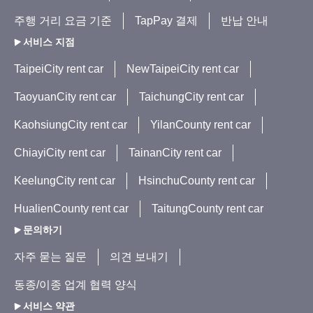
주행 거리 요금 기준
TapPay 결제
반납 안내
서비스 지점
TaipeiCity rent car
NewTaipeiCity rent car
TaoyuanCity rent car
TaichungCity rent car
KaohsiungCity rent car
YilanCounty rent car
ChiayiCity rent car
TainanCity rent car
KeelungCity rent car
HsinchuCounty rent car
HualienCounty rent car
TaitungCounty rent car
문의하기
자주 묻는 질문
의견 보내기
동종/이종 업계 협력 양식
서비스 약관