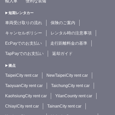
輸入車
便利な装備
短期レンタカー
車両受け取りの流れ
保険のご案内
キャンセルポリシー
レンタル時の注意事項
EcPayでのお支払い
走行距離料金の基準
TapPayでのお支払い
返却ガイド
拠点
TaipeiCity rent car
NewTaipeiCity rent car
TaoyuanCity rent car
TaichungCity rent car
KaohsiungCity rent car
YilanCounty rent car
ChiayiCity rent car
TainanCity rent car