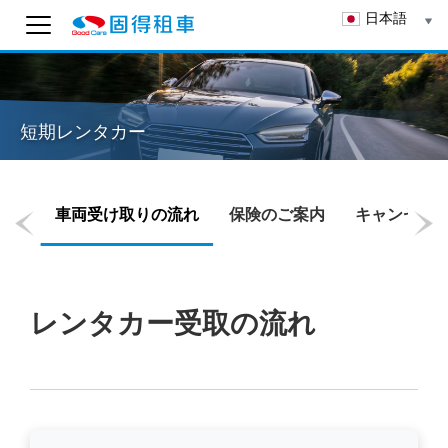
日本語
Good Cars レンタカー
オンライン AI サポート
短期レンタカー
カスタマーサポートから返信できるよう、Email を
入力してください。
送信
車両受け取りの流れ
保険のご案内
キャンセル
13:51
レンタカー受取の流れ