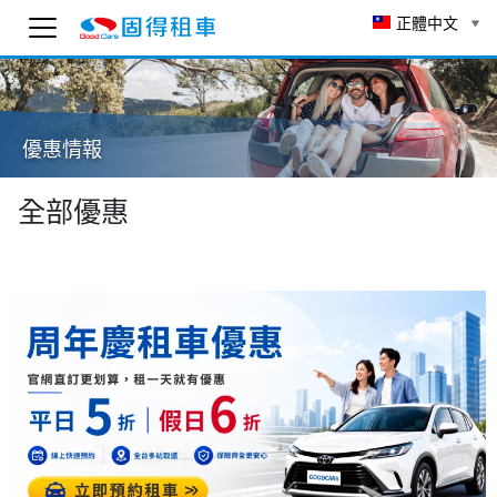
正體中文
固得租車
線上 AI 客服
優惠情報
為了確保客服可以回覆您，請先輸入 Email。
To ensure you receive our customer service reply
as soon as possible, please enter your email
全部優惠
below.
送出
12:50