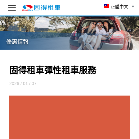
正體中文
固得租車
線上 AI 客服
優惠情報
為了確保客服可以回覆您，請先輸入 Email。
To ensure you receive our customer service reply
as soon as possible, please enter your email
below.
固得租車彈性租車服務
送出
2026 / 01 / 07
14:37