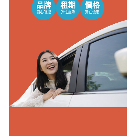
品牌
租期
價格
隨心所選
彈性靈活
實在優惠