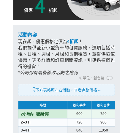
活動內容
現在起，優惠價格定價為
4折起
！
我們提供全新小型貨車的租賃服務，選項包括時
租、日租、週租、月租和長期租賃，並提供超值
優惠。更多詳情和訂車相關資訊，別錯過這個難
得的機會！
*公司保有最後修改活動之權利
※ 單位：新台幣（元）
👇
↔
下方表格可左右滑動，查看完整價格
時間
菱利手排
菱利自排
得利卡
600
750
800
2小時內（起跳價）
2–3 H
720
900
950
3–4 H
840
1,050
1,10