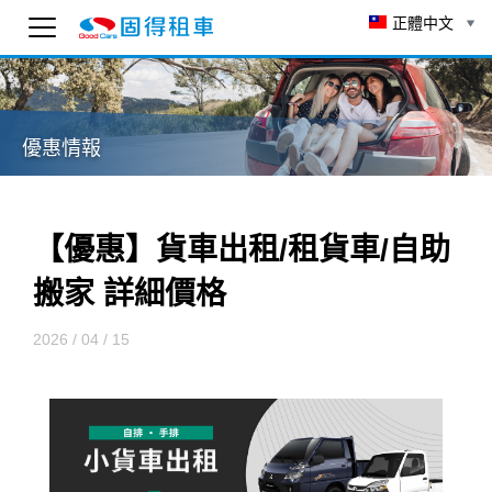
正體中文
固得租車
線上 AI 客服
優惠情報
為了確保客服可以回覆您，請先輸入 Email。
To ensure you receive our customer service reply
as soon as possible, please enter your email
below.
【優惠】貨車出租/租貨車/自助
送出
搬家 詳細價格
1:15
2026 / 04 / 15