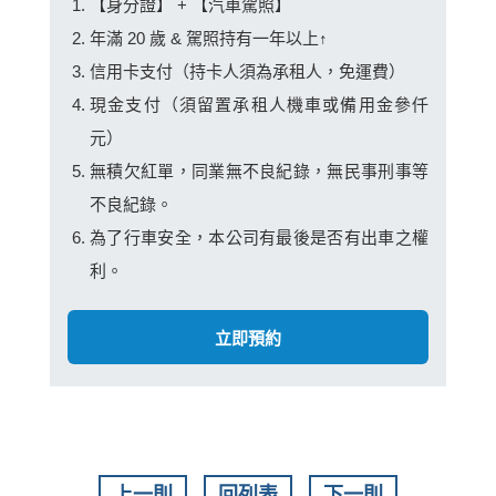
【身分證】 + 【汽車駕照】
年滿 20 歲 & 駕照持有一年以上↑
信用卡支付（持卡人須為承租人，免運費）
現金支付（須留置承租人機車或備用金參仟
元）
無積欠紅單，同業無不良紀錄，無民事刑事等
不良紀錄。
為了行車安全，本公司有最後是否有出車之權
利。
立即預約
上一則
回列表
下一則