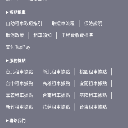
短期租車
自助租車取還指引
取還車流程
保險說明
取消政策
租車須知
里程費收費標準
支付TapPay
服務據點
台北租車據點
新北租車據點
桃園租車據點
台中租車據點
高雄租車據點
宜蘭租車據點
嘉義租車據點
台南租車據點
基隆租車據點
新竹租車據點
花蓮租車據點
台東租車據點
聯絡我們