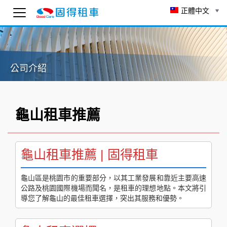
正體中文
固得租車
線上 AI 客服
公司介紹
為了確保客服可以回覆您，請先輸入 Email。
To ensure you receive our customer service reply
as soon as possible, please enter your email
below.
龜山租車推薦
送出
3:38
龜山租車推薦 | 固得租車
龜山區是桃園市的重要部分，以其工業發展和靠近主要高速
公路及桃園國際機場而聞名，是租車的理想地點。本文將引
導您了解龜山的最佳租車選擇，突出其服務和優勢。