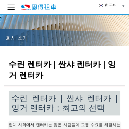
한국어
Good Cars 렌터카
온라인 AI 상담
회사 소개
고객 지원 답변을 받을 수 있도록 Email을 입력해 주
세요.
전송
수린 렌터카 | 싼샤 렌터카 | 잉
23:14
거 렌터카
수린 렌터카 | 싼샤 렌터카 |
잉거 렌터카：최고의 선택
현대 사회에서 렌터카는 많은 사람들이 교통 수요를 해결하는