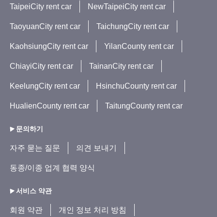
TaipeiCity rent car
NewTaipeiCity rent car
TaoyuanCity rent car
TaichungCity rent car
KaohsiungCity rent car
YilanCounty rent car
ChiayiCity rent car
TainanCity rent car
KeelungCity rent car
HsinchuCounty rent car
HualienCounty rent car
TaitungCounty rent car
문의하기
자주 묻는 질문
의견 보내기
동종/이종 업계 협력 양식
서비스 약관
회원 약관
개인 정보 처리 방침