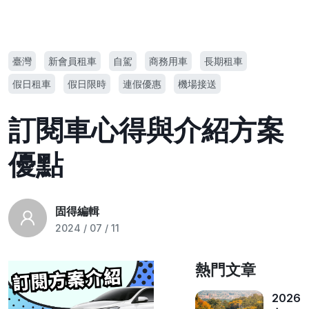
臺灣
新會員租車
自駕
商務用車
長期租車
假日租車
假日限時
連假優惠
機場接送
訂閱車心得與介紹方案
優點
固得編輯
2024 / 07 / 11
熱門文章
2026