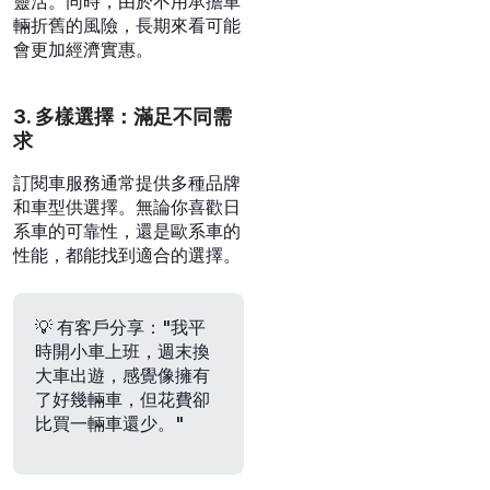
靈活。同時，由於不用承擔車
輛折舊的風險，長期來看可能
會更加經濟實惠。
3. 多樣選擇：滿足不同需
求
訂閱車服務通常提供多種品牌
和車型供選擇。無論你喜歡日
系車的可靠性，還是歐系車的
性能，都能找到適合的選擇。
💡 有客戶分享："我平
時開小車上班，週末換
大車出遊，感覺像擁有
了好幾輛車，但花費卻
比買一輛車還少。"