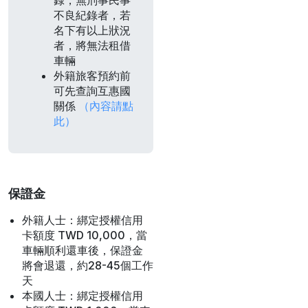
錄，無刑事民事
不良紀錄者，若
名下有以上狀況
者，將無法租借
車輛
外籍旅客預約前
可先查詢互惠國
關係
（內容請點
此）
保證金
外籍人士：綁定授權信用
卡額度 TWD 10,000，當
車輛順利還車後，保證金
將會退還，約28-45個工作
天
本國人士：綁定授權信用