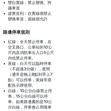
和迴轉
虛實並列：黃實線側禁止
超車、跨越、迴轉，虛線
側允許
白色車道線：區隔同向車道，
做為區隔行駛安全距離辨識用
虛線：可以變換或跨越車
道
雙白實線：禁止變換、跨
越車道
虛實並列：在實線側禁止
變換車道，虛線側允許
路邊停車規則
紅線：全天禁止停車，在
交叉路口、公車站的10公
尺內及消防車出入口5公尺
內也禁止停車。