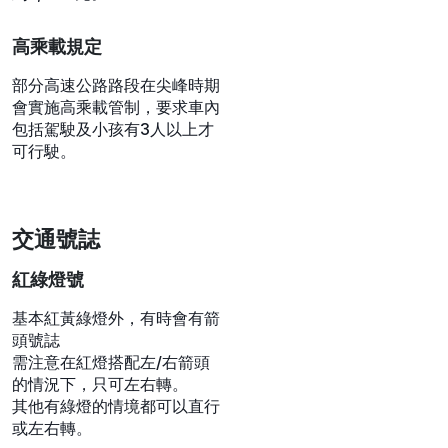
道路最右側是路肩，在道路塞
車時，某些時段和情況會開放
紓緩車流。路肩有綠色圈圈標
記時為開放，紅色叉叉為不開
放。駕駛人看到「前方路肩通
行禁止變換車道」標誌時，若
無需離開下一個交流道，應回
到主線道，避免受罰。違規使
用路肩，罰款新台幣4,000元
到6,000元。
高乘載規定
部分高速公路路段在尖峰時期
會實施高乘載管制，要求車內
包括駕駛及小孩有3人以上才
可行駛。