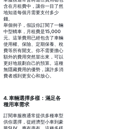
含在月租費中，讓你一目了然
地知道每個月需要支付多少
錢。
舉個例子，假設你訂閱了一輛
中型轎車，月租費是15,000
元。這筆費用已經包含了車輛
使用權、保險、定期保養、稅
費等所有開支。你不需要擔心
額外的費用突然冒出來，可以
更好地規劃自己的預算。這種
無隱藏費用的優勢，讓許多消
費者感到更安心和放心。
4. 車輛選擇多樣：滿足各
種用車需求
訂閱車服務通常提供多種車型
供你選擇，從經濟型小車到豪
華SUV，應有盡有。這種多樣