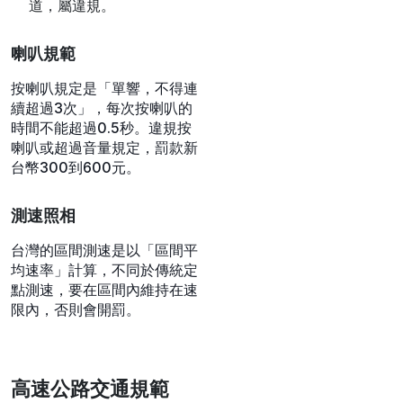
黃線：白天可以臨時停車
（不超過3分鐘），夜間
（通常是晚上8點到早上7
點）可以停車，黃線常搭
配告示牌使用。
白線：10公分白線禁止停
車，15公分白線可以停
車。如果路邊畫的是10公
分白線，停車會占用慢車
道，屬違規。
喇叭規範
按喇叭規定是「單響，不得連
續超過3次」，每次按喇叭的
時間不能超過0.5秒。違規按
喇叭或超過音量規定，罰款新
台幣300到600元。