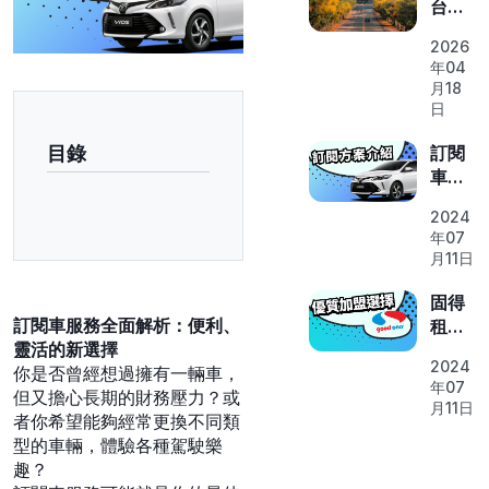
台中
高鐵
2026
站租
年04
車取
月18
車攻
日
略｜
固得
訂閱
目錄
租車
車心
烏日
得與
2024
站取
介紹
年07
車流
方案
月11日
程、
優點
費用
固得
與路
訂閱車服務全面解析：便利、
租車
線推
靈活的新選擇
加盟
薦
2024
你是否曾經想過擁有一輛車，
專案
年07
但又擔心長期的財務壓力？或
月11日
者你希望能夠經常更換不同類
型的車輛，體驗各種駕駛樂
趣？