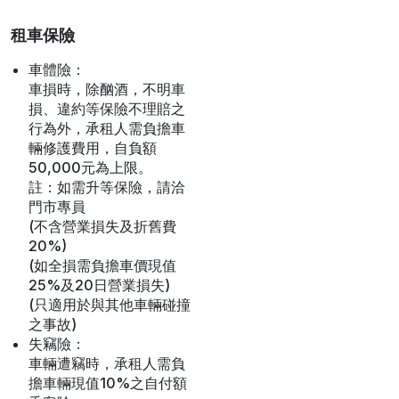
租車保險
車體險：
車損時，除酗酒，不明車
損、違約等保險不理賠之
行為外，承租人需負擔車
輛修護費用，自負額
50,000元為上限。
註：如需升等保險，請洽
門市專員
(不含營業損失及折舊費
20%)
(如全損需負擔車價現值
25%及20日營業損失)
(只適用於與其他車輛碰撞
之事故)
失竊險：
車輛遭竊時，承租人需負
擔車輛現值10%之自付額