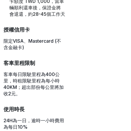
卡額度 TWD 1,000，當車
輛順利還車後，保證金將
會退還，約28-45個工作天
授權信用卡
限定VISA、Mastercard (不
含金融卡)
客車里程限制
客車每日限駛里程為400公
里，時租限駛里程為每小時
40KM；超出部份每公里將加
收2元。
使用時長
24H為一日，逾時一小時費用
為每日10%