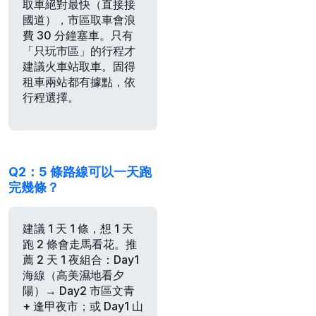
取車絕對最快
（直接接
國道），市區取車會浪
費 30 分鐘塞車。只有
「只玩市區」的行程才
建議火車站取車。固得
租車兩站都有據點，依
行程選擇。
Q2：5 條路線可以一天跑
完幾條？
建議 1 天 1 條，想 1 天
跑 2 條會走馬看花。推
薦 2 天 1 夜組合：Day1
海線（高美濕地看夕
陽）→ Day2 市區文青
+ 逢甲夜市；或 Day1 山