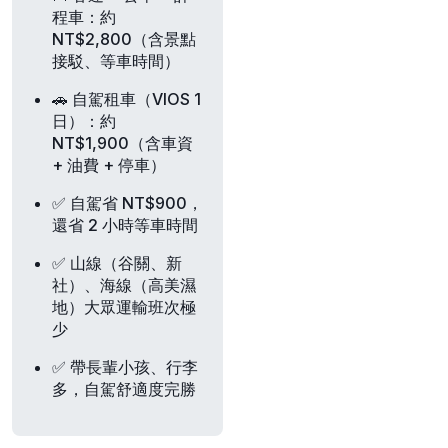
程車
：約
NT$2,800（含景點
接駁、等車時間）
🚗 自駕租車（VIOS 1
日）
：約
NT$1,900（含車資
+ 油費 + 停車）
✅ 自駕省 NT$900，
還省
2 小時等車時間
✅ 山線（谷關、新
社）、海線（高美濕
地）大眾運輸班次極
少
✅ 帶長輩小孩、行李
多，自駕舒適度完勝