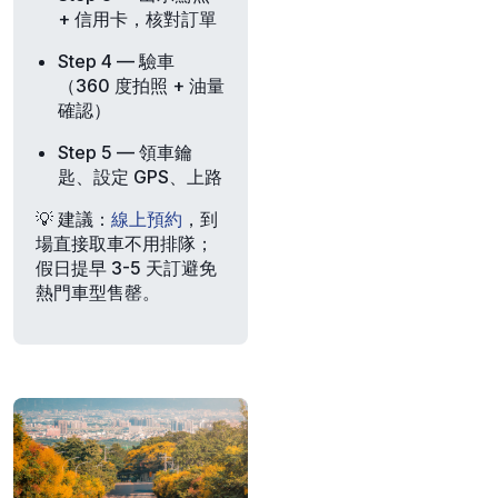
+ 信用卡，核對訂單
Step 4
— 驗車
（360 度拍照 + 油量
確認）
Step 5
— 領車鑰
匙、設定 GPS、上路
💡
建議
：
線上預約
，到
場直接取車不用排隊；
假日提早 3-5 天訂避免
熱門車型售罄。