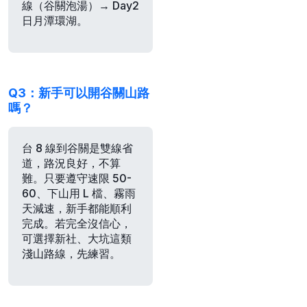
線（谷關泡湯）→ Day2
日月潭環湖。
Q3：新手可以開谷關山路
嗎？
台 8 線到谷關是雙線省
道，路況良好，不算
難。只要遵守速限 50-
60、下山用 L 檔、霧雨
天減速，新手都能順利
完成。若完全沒信心，
可選擇新社、大坑這類
淺山路線，先練習。