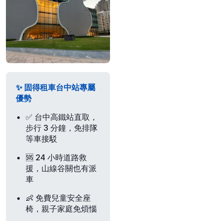
✨ 固得租車台中站專屬
優勢
✅
台中高鐵站直取
，
步行 3 分鐘，免排隊
等車接駁
🆘
24 小時道路救
援
，山線谷關也有派
車
👶
免費兒童安全座
椅
，親子家庭免煩惱