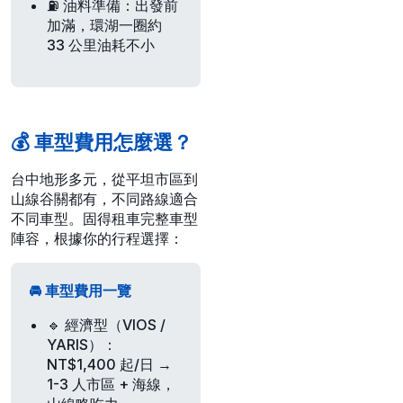
⛽
油料準備
：出發前
加滿，環湖一圈約
33 公里油耗不小
💰 車型費用怎麼選？
台中地形多元，從平坦市區到
山線谷關都有，不同路線適合
不同車型。
固得租車
完整車型
陣容，根據你的行程選擇：
🚘 車型費用一覽
🔹 經濟型（VIOS /
YARIS）
：
NT$1,400 起/日 →
1-3 人市區 + 海線，