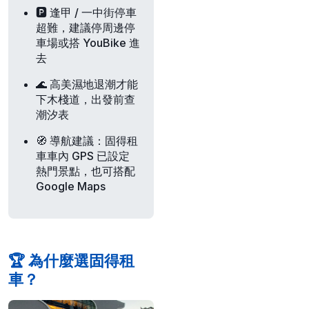
🅿️
逢甲 / 一中街
停車
超難，建議停周邊停
車場或搭 YouBike 進
去
🌊
高美濕地
退潮才能
下木棧道，出發前查
潮汐表
🧭
導航建議
：固得租
車車內 GPS 已設定
熱門景點，也可搭配
Google Maps
🏆 為什麼選固得租
車？