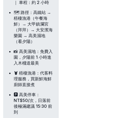
｜
車程
：約 2 小時
🗺️
路徑
：高鐵站 →
梧棲漁港（午餐海
鮮）→ 大甲鎮瀾宮
（拜拜）→ 大安濱海
樂園 → 高美濕地
（看夕陽）
📸
高美濕地
：免費入
園，夕陽前 1 小時進
入木棧道最美
🦞
梧棲漁港
：代客料
理服務，買新鮮海鮮
廚師直接煮
🅿️
高美停車
：
NT$50/次，日落前
後極滿建議 15:30 前
到