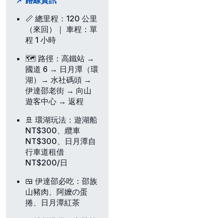
📏
總里程
：120 公里
（來回）｜
車程
：單
程 1 小時
🗺️
路徑
：高鐵站 →
國道 6 → 日月潭（環
湖）→ 水社碼頭 →
伊達邵老街 → 向山
遊客中心 → 返程
🚢
環湖玩法
：遊湖船
NT$300、纜車
NT$300、日月潭自
行車道租借
NT$200/日
🍱
伊達邵必吃
：邵族
山豬肉、阿嬤の蛋
捲、日月潭紅茶