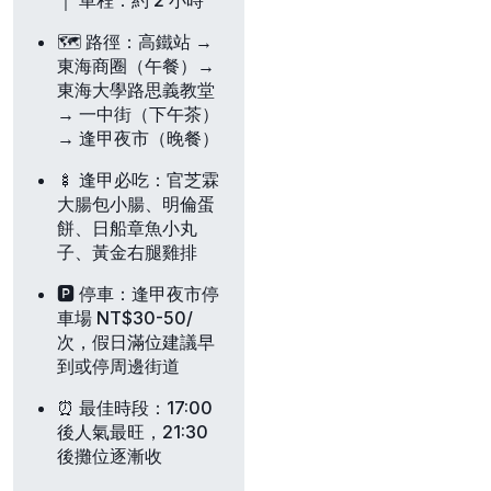
｜
車程
：約 2 小時
🗺️
路徑
：高鐵站 →
東海商圈（午餐）→
東海大學路思義教堂
→ 一中街（下午茶）
→ 逢甲夜市（晚餐）
🍢
逢甲必吃
：官芝霖
大腸包小腸、明倫蛋
餅、日船章魚小丸
子、黃金右腿雞排
🅿️
停車
：逢甲夜市停
車場 NT$30-50/
次，假日滿位建議早
到或停周邊街道
⏰
最佳時段
：17:00
後人氣最旺，21:30
後攤位逐漸收