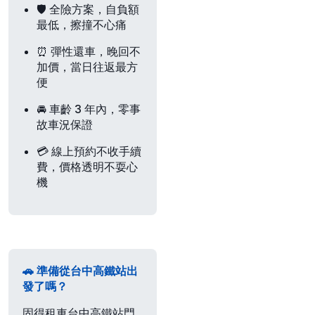
🛡️
全險方案
，自負額
最低，擦撞不心痛
⏰
彈性還車
，晚回不
加價，當日往返最方
便
🚘
車齡 3 年內
，零事
故車況保證
💳
線上預約不收手續
費
，價格透明不耍心
機
🚗 準備從台中高鐵站出
發了嗎？
固得租車台中高鐵站門