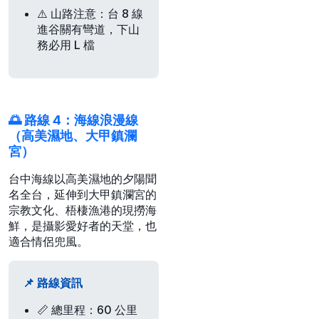
⚠️
山路注意
：台 8 線
進谷關有彎道，下山
務必用 L 檔
🌅 路線 4：海線浪漫線
（高美濕地、大甲鎮瀾
宮）
台中海線以高美濕地的夕陽聞
名全台，延伸到大甲鎮瀾宮的
宗教文化、梧棲漁港的現撈海
鮮，是攝影愛好者的天堂，也
適合情侶兜風。
📌 路線資訊
📏
總里程
：60 公里