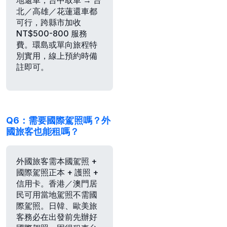
北／高雄／花蓮還車都
可行，跨縣市加收
NT$500-800 服務
費。環島或單向旅程特
別實用，線上預約時備
註即可。
Q6：需要國際駕照嗎？外
國旅客也能租嗎？
外國旅客需本國駕照 +
國際駕照正本 + 護照 +
信用卡。香港／澳門居
民可用當地駕照不需國
際駕照。日韓、歐美旅
客務必在出發前先辦好