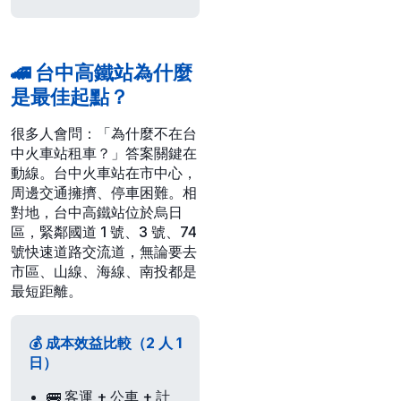
🚄 台中高鐵站為什麼
是最佳起點？
很多人會問：「為什麼不在台
中火車站租車？」答案關鍵在
動線
。台中火車站在市中心，
周邊交通擁擠、停車困難。相
對地，台中高鐵站位於烏日
區，緊鄰國道 1 號、3 號、74
號快速道路交流道，
無論要去
市區、山線、海線、南投都是
最短距離
。
💰 成本效益比較（2 人 1
日）
🚌 客運 + 公車 + 計