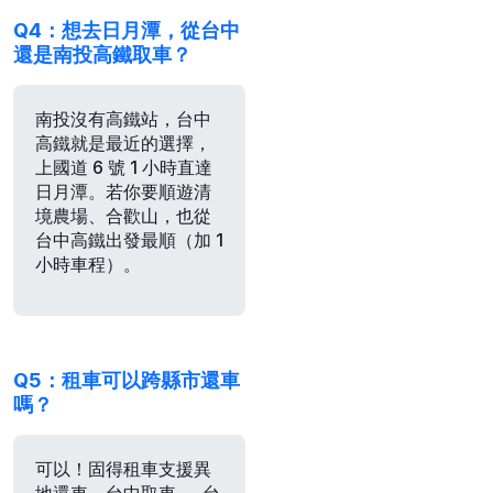
Q4：想去日月潭，從台中
還是南投高鐵取車？
南投沒有高鐵站，
台中
高鐵就是最近的選擇
，
上國道 6 號 1 小時直達
日月潭。若你要順遊清
境農場、合歡山，也從
台中高鐵出發最順（加 1
小時車程）。
Q5：租車可以跨縣市還車
嗎？
可以！固得租車支援異
地還車，台中取車 → 台