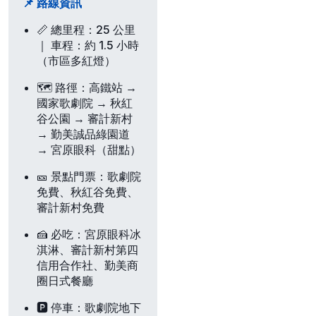
📌 路線資訊
📏
總里程
：25 公里
｜
車程
：約 1.5 小時
（市區多紅燈）
🗺️
路徑
：高鐵站 →
國家歌劇院 → 秋紅
谷公園 → 審計新村
→ 勤美誠品綠園道
→ 宮原眼科（甜點）
🎫
景點門票
：歌劇院
免費、秋紅谷免費、
審計新村免費
🍰
必吃
：宮原眼科冰
淇淋、審計新村第四
信用合作社、勤美商
圈日式餐廳
🅿️
停車
：歌劇院地下