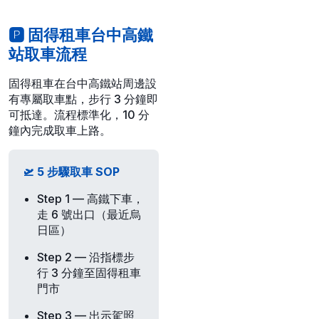
🅿️ 固得租車台中高鐵
站取車流程
固得租車
在台中高鐵站周邊設
有專屬取車點，步行 3 分鐘即
可抵達。流程標準化，10 分
鐘內完成取車上路。
🛫 5 步驟取車 SOP
Step 1
— 高鐵下車，
走 6 號出口（最近烏
日區）
Step 2
— 沿指標步
行 3 分鐘至固得租車
門市
Step 3
— 出示駕照