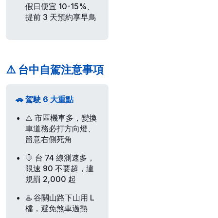
假日便宜 10-15%、
提前 3 天預約享早鳥
⚠️ 台中自駕注意事項
🚗 駕駛 6 大重點
⚠️
市區機車多
，變換
車道務必打方向燈、
留意右側死角
🛑
台 74 線測速多
，
限速 90 不要超，違
規罰 2,000 起
♨️
谷關山路
下山用 L
檔，避免煞車過熱