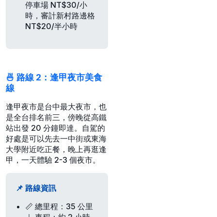
停車場 NT$30/小
時，審計新村路邊格
NT$20/半小時
🍜 路線 2：逢甲夜市美食
線
逢甲夜市是台中最大夜市，也
是全台排名前三，傍晚從高鐵
站出發 20 分鐘即達。自駕的
好處是可以先去一中街或東海
大學附近吃正餐，晚上再逛逢
甲，一天體驗 2-3 個夜市。
📌 路線資訊
📏
總里程
：35 公里