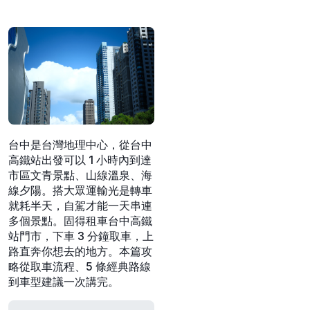
台中是台灣地理中心，從台中
高鐵站出發可以
1 小時內到達
市區文青景點、山線溫泉、海
線夕陽
。搭大眾運輸光是轉車
就耗半天，自駕才能一天串連
多個景點。
固得租車台中高鐵
站門市
，下車 3 分鐘取車，上
路直奔你想去的地方。本篇攻
略從取車流程、5 條經典路線
到車型建議一次講完。