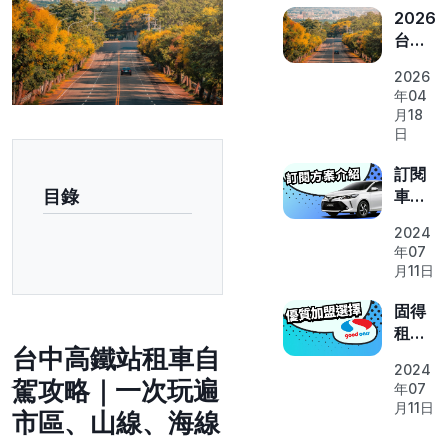
2026
台中
高鐵
2026
站租
年04
車取
月18
車攻
日
略｜
固得
訂閱
租車
目錄
車心
烏日
得與
2024
站取
介紹
年07
車流
方案
月11日
程、
優點
費用
固得
與路
租車
線推
台中高鐵站租車自
加盟
薦
2024
專案
駕攻略｜一次玩遍
年07
月11日
市區、山線、海線