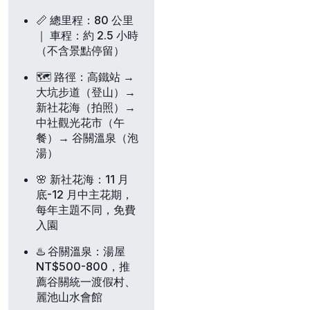
📏
總里程
：80 公里
｜
車程
：約 2.5 小時
（不含景點停留）
🗺️
路徑
：高鐵站 →
大坑步道（登山）→
新社花海（拍照）→
中社觀光花市（午
餐）→ 谷關溫泉（泡
湯）
🌸
新社花海
：11 月
底-12 月中主花期，
每年主題不同，免費
入園
♨️
谷關溫泉
：湯屋
NT$500-800，推
薦谷關統一渡假村、
麗池山水會館