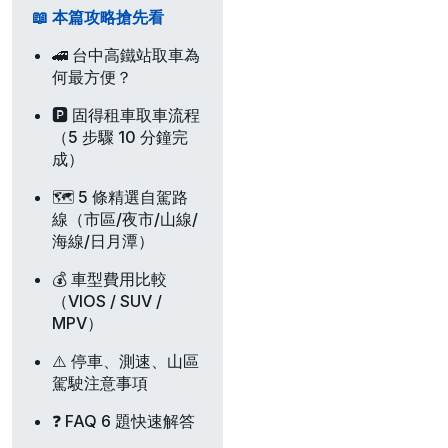
📖 本篇攻略搶先看
🚄 台中高鐵站取車為
何最方便？
🅿️ 固得租車取車流程
（5 步驟 10 分鐘完
成）
🗺️ 5 條精選自駕路
線（市區/夜市/山線/
海線/日月潭）
💰 車型費用比較
（VIOS / SUV /
MPV）
⚠️ 停車、測速、山區
駕駛注意事項
❓ FAQ 6 題快速解答